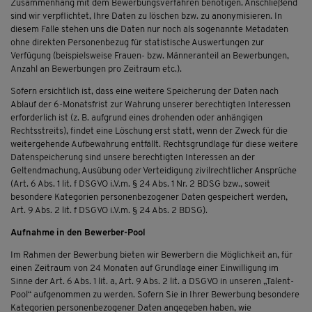
Zusammenhang mit dem Bewerbungsverfahren benötigen. Anschließend
sind wir verpflichtet, Ihre Daten zu löschen bzw. zu anonymisieren. In
diesem Falle stehen uns die Daten nur noch als sogenannte Metadaten
ohne direkten Personenbezug für statistische Auswertungen zur
Verfügung (beispielsweise Frauen- bzw. Männeranteil an Bewerbungen,
Anzahl an Bewerbungen pro Zeitraum etc.).
Sofern ersichtlich ist, dass eine weitere Speicherung der Daten nach
Ablauf der 6-Monatsfrist zur Wahrung unserer berechtigten Interessen
erforderlich ist (z. B. aufgrund eines drohenden oder anhängigen
Rechtsstreits), findet eine Löschung erst statt, wenn der Zweck für die
weitergehende Aufbewahrung entfällt. Rechtsgrundlage für diese weitere
Datenspeicherung sind unsere berechtigten Interessen an der
Geltendmachung, Ausübung oder Verteidigung zivilrechtlicher Ansprüche
(Art. 6 Abs. 1 lit. f DSGVO i.V.m. § 24 Abs. 1 Nr. 2 BDSG bzw., soweit
besondere Kategorien personenbezogener Daten gespeichert werden,
Art. 9 Abs. 2 lit. f DSGVO i.V.m. § 24 Abs. 2 BDSG).
Aufnahme in den Bewerber-Pool
Im Rahmen der Bewerbung bieten wir Bewerbern die Möglichkeit an, für
einen Zeitraum von 24 Monaten auf Grundlage einer Einwilligung im
Sinne der Art. 6 Abs. 1 lit. a, Art. 9 Abs. 2 lit. a DSGVO in unseren „Talent-
Pool“ aufgenommen zu werden. Sofern Sie in Ihrer Bewerbung besondere
Kategorien personenbezogener Daten angegeben haben, wie