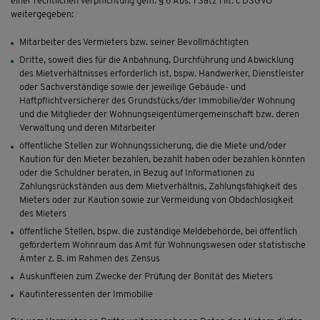
einer rechtlichen Verpflichtung gem. § 6 Abs. 1 Satz 1 lit. c DSGVO
weitergegeben:
Mitarbeiter des Vermieters bzw. seiner Bevollmächtigten
Dritte, soweit dies für die Anbahnung, Durchführung und Abwicklung
des Mietverhältnisses erforderlich ist, bspw. Handwerker, Dienstleister
oder Sachverständige sowie der jeweilige Gebäude- und
Haftpflichtversicherer des Grundstücks/der Immobilie/der Wohnung
und die Mitglieder der Wohnungseigentümergemeinschaft bzw. deren
Verwaltung und deren Mitarbeiter
öffentliche Stellen zur Wohnungssicherung, die die Miete und/oder
Kaution für den Mieter bezahlen, bezahlt haben oder bezahlen könnten
oder die Schuldner beraten, in Bezug auf Informationen zu
Zahlungsrückständen aus dem Mietverhältnis, Zahlungsfähigkeit des
Mieters oder zur Kaution sowie zur Vermeidung von Obdachlosigkeit
des Mieters
öffentliche Stellen, bspw. die zuständige Meldebehörde, bei öffentlich
gefördertem Wohnraum das Amt für Wohnungswesen oder statistische
Ämter z. B. im Rahmen des Zensus
Auskunfteien zum Zwecke der Prüfung der Bonität des Mieters
Kaufinteressenten der Immobilie